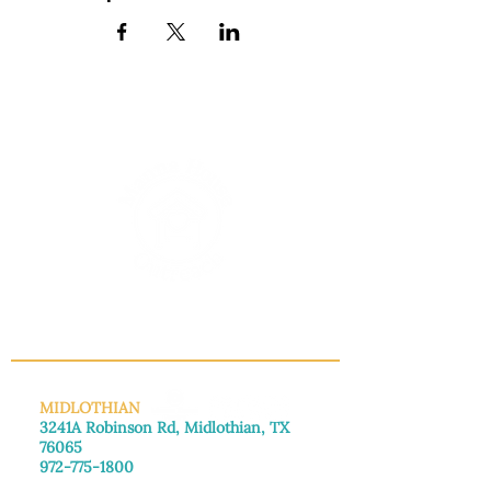
INFO@MANNAHOUSEOUTREACH.ORG
MIDLOTHIAN
3241A Robinson Rd, Midlothian, TX
76065
972-775-1800
De lunes a viernes: de 8:30 a 16:00.