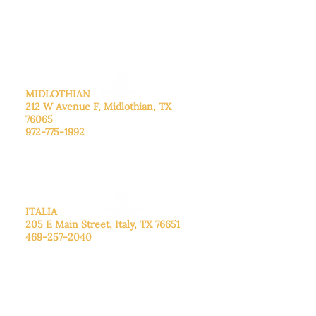
Sábado: Llame para concertar una
cita.
Domingo
: Cerrado
MIDLOTHIAN
212 W Avenue F,
Midlothian, TX
76065
972-775-1992
De lunes a viernes: de 9:00 a 17:00.
Sábado: 9:00 a 16:00
Domingo: Cerrado
ITALIA
205 E Main Street, Italy, TX 76651
469-257-2040
De lunes a viernes: de 9:00 a 17:00.
Sábado: 9:00 a 16:00
Domingo: Cerrado
CENTRO DE DONACIONES