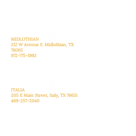
Sábado: Llame para concertar una
cita.
Domingo
: Cerrado
MIDLOTHIAN
212 W Avenue F,
Midlothian, TX
76065
972-775-1992
De lunes a viernes: de 9:00 a 17:00.
Sábado: 9:00 a 16:00
Domingo: Cerrado
ITALIA
205 E Main Street, Italy, TX 76651
469-257-2040
De lunes a viernes: de 9:00 a 17:00.
Sábado: 9:00 a 16:00
Domingo: Cerrado
CENTRO DE DONACIONES