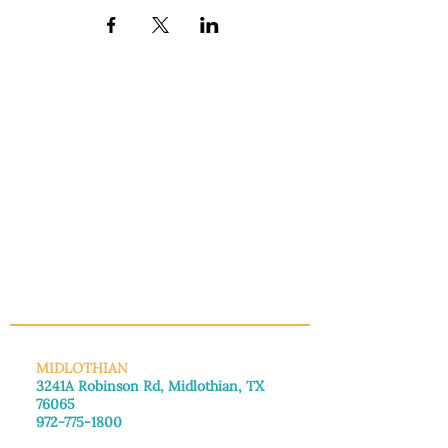
INFO@MANNAHOUSEOUTREACH.ORG
MIDLOTHIAN
3241A Robinson Rd, Midlothian, TX
76065
972-775-1800
De lunes a viernes: de 8:30 a 16:00.