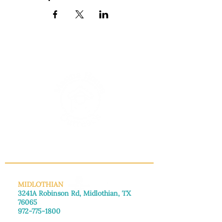
INFO@MANNAHOUSEOUTREACH.ORG
MIDLOTHIAN
3241A Robinson Rd, Midlothian, TX
76065
972-775-1800
De lunes a viernes: de 8:30 a 16:00.