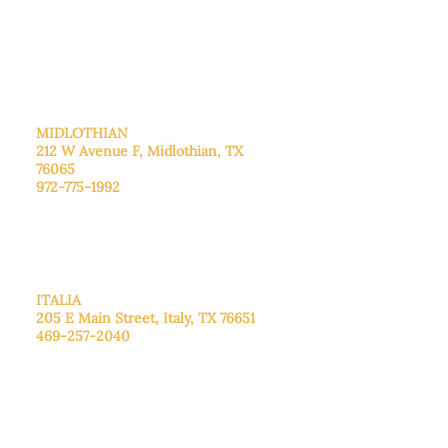
Sábado: Llame para concertar una
cita.
Domingo
: Cerrado
MIDLOTHIAN
212 W Avenue F,
Midlothian, TX
76065
972-775-1992
De lunes a viernes: de 9:00 a 17:00.
Sábado: 9:00 a 16:00
Domingo: Cerrado
ITALIA
205 E Main Street, Italy, TX 76651
469-257-2040
De lunes a viernes: de 9:00 a 17:00.
Sábado: 9:00 a 16:00
Domingo: Cerrado
CENTRO DE DONACIONES