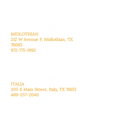
cita.
Domingo
: Cerrado
MIDLOTHIAN
212 W Avenue F,
Midlothian, TX
76065
972-775-1992
De lunes a viernes: de 9:00 a 17:00.
Sábado: 9:00 a 16:00
Domingo: Cerrado
ITALIA
205 E Main Street, Italy, TX 76651
469-257-2040
De lunes a viernes: de 9:00 a 17:00.
Sábado: 9:00 a 16:00
Domingo: Cerrado
CENTRO DE DONACIONES
3221B Robinson Rd, Midlothian, TX