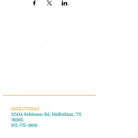
INFO@MANNAHOUSEOUTREACH.ORG
MIDLOTHIAN
3241A Robinson Rd, Midlothian, TX
76065
972-775-1800
De lunes a viernes: de 8:30 a 16:00.
Sábado: Llame para concertar una