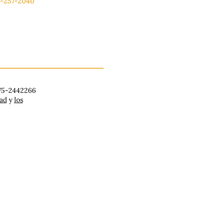
-257-2040
lunes a viernes: de 9:00 a 17:00.
ado: 9:00 a 16:00
ingo: Cerrado
 75-2442266
dad
y
los