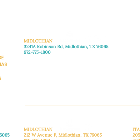
MIDLOTHIAN
3241A Robinson Rd, Midlothian, TX 76065
972-775-1800
DE
De lunes a viernes: de 8:30 a 16:00.
Sábado: Llame para concertar una cita.
MAS
Domingo
: Cerrado
S
CH.OR
MIDLOTHIAN
ITA
76065
212 W Avenue F,
Midlothian, TX 76065
205