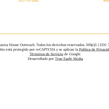
972-775-1992
469
De lunes a viernes: de 9:00 a 17:00.
De 
.
Sábado: 9:00 a 16:00
Sáb
Domingo: Cerrado
Dom
nna House Outreach. Todos los derechos reservados. 501(c)3. | EIN:
sitio está protegido por reCAPTCHA y se aplican la
Política de Privaci
Términos de Servicio
de Google.
Desarrollado por
True Eagle Media