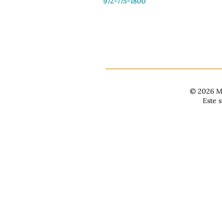
972-775-1800
De martes a viernes: de 11:00 a 16:30
Sábado: 9:30 a. m. - 3:30 p. m.
Domingo y lunes: Cerrado
© 2026 Ma
Este 