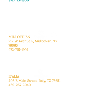
972-775-1800
De lunes a viernes: de 8:30 a 16:00.
Sábado: Llame para concertar una
cita.
Domingo
: Cerrado
MIDLOTHIAN
212 W Avenue F,
Midlothian, TX
76065
972-775-1992
De lunes a viernes: de 9:00 a 17:00.
Sábado: 9:00 a 16:00
Domingo: Cerrado
ITALIA
205 E Main Street, Italy, TX 76651
469-257-2040
De lunes a viernes: de 9:00 a 17:00.
Sábado: 9:00 a 16:00
Domingo: Cerrado