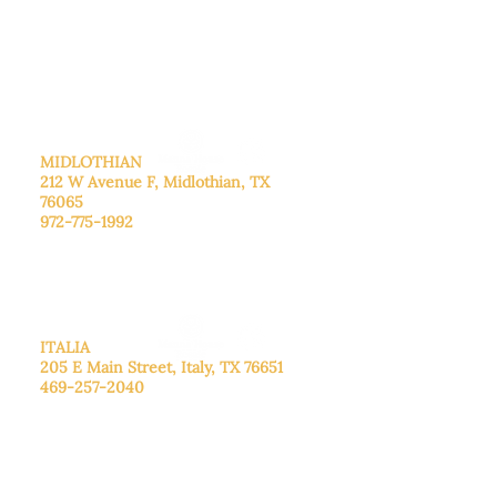
De lunes a viernes: de 8:30 a 16:00.
Sábado: Llame para concertar una
cita.
Domingo
: Cerrado
MIDLOTHIAN
212 W Avenue F,
Midlothian, TX
76065
972-775-1992
De lunes a viernes: de 9:00 a 17:00.
Sábado: 9:00 a 16:00
Domingo: Cerrado
ITALIA
205 E Main Street, Italy, TX 76651
469-257-2040
De lunes a viernes: de 9:00 a 17:00.
Sábado: 9:00 a 16:00
Domingo: Cerrado