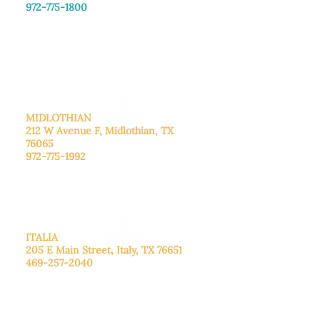
972-775-1800
De lunes a viernes: de 8:30 a 16:00.
Sábado: Llame para concertar una
cita.
Domingo
: Cerrado
MIDLOTHIAN
212 W Avenue F,
Midlothian, TX
76065
972-775-1992
De lunes a viernes: de 9:00 a 17:00.
Sábado: 9:00 a 16:00
Domingo: Cerrado
ITALIA
205 E Main Street, Italy, TX 76651
469-257-2040
De lunes a viernes: de 9:00 a 17:00.
Sábado: 9:00 a 16:00
Domingo: Cerrado