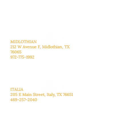
De lunes a viernes: de 8:30 a 16:00.
Sábado: Llame para concertar una
cita.
Domingo
: Cerrado
MIDLOTHIAN
212 W Avenue F,
Midlothian, TX
76065
972-775-1992
De lunes a viernes: de 9:00 a 17:00.
Sábado: 9:00 a 16:00
Domingo: Cerrado
ITALIA
205 E Main Street, Italy, TX 76651
469-257-2040
De lunes a viernes: de 9:00 a 17:00.
Sábado: 9:00 a 16:00
Domingo: Cerrado