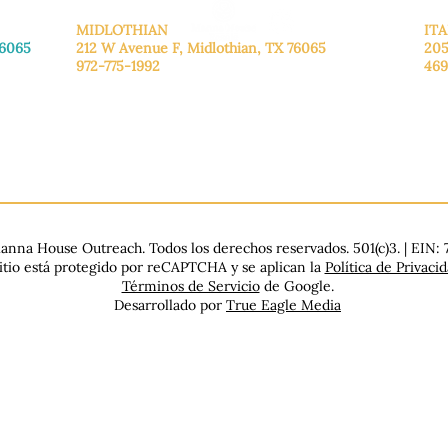
MIDLOTHIAN
ITA
76065
212 W Avenue F,
Midlothian, TX 76065
205
972-775-1992
469
De lunes a viernes: de 9:00 a 17:00.
De 
.
Sábado: 9:00 a 16:00
Sáb
Domingo: Cerrado
Dom
nna House Outreach. Todos los derechos reservados. 501(c)3. | EIN:
sitio está protegido por reCAPTCHA y se aplican la
Política de Privaci
Términos de Servicio
de Google.
Desarrollado por
True Eagle Media