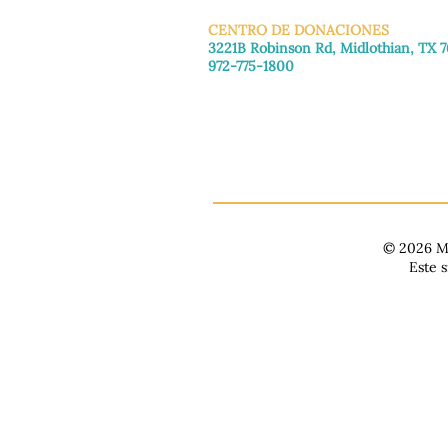
CENTRO DE DONACIONES
3221B Robinson Rd, Midlothian, TX 
972-775-1800
De martes a viernes: de 11:00 a 16:30
Sábado: 9:30 a. m. - 3:30 p. m.
Domingo y lunes: Cerrado
© 2026 Ma
Este 