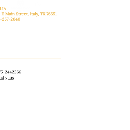
LIA
 E Main Street, Italy, TX 76651
-257-2040
lunes a viernes: de 9:00 a 17:00.
ado: 9:00 a 16:00
ingo: Cerrado
 75-2442266
dad
y
los