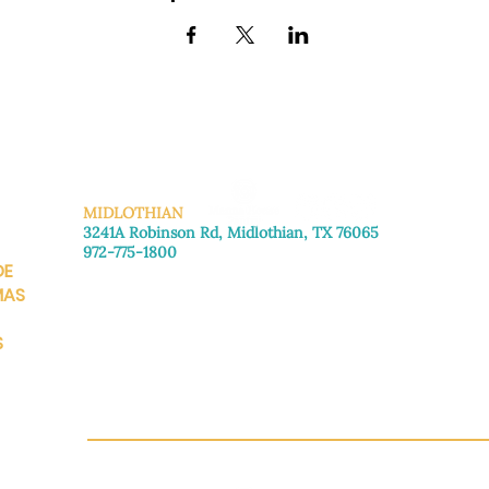
MIDLOTHIAN
3241A Robinson Rd, Midlothian, TX 76065
972-775-1800
DE
De lunes a viernes: de 8:30 a 16:00.
Sábado: Llame para concertar una cita.
MAS
Domingo
: Cerrado
S
CH.OR