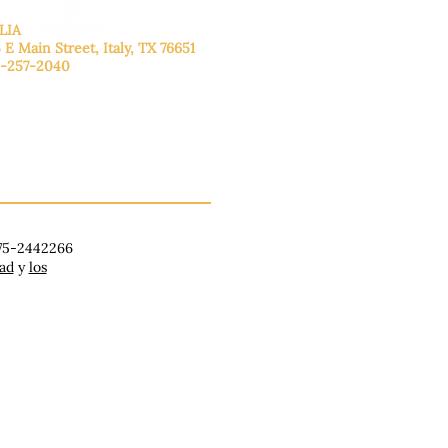
LIA
 E Main Street, Italy, TX 76651
-257-2040
lunes a viernes: de 9:00 a 17:00.
ado: 9:00 a 16:00
ingo: Cerrado
 75-2442266
dad
y
los