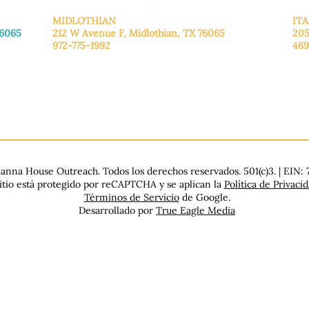
MIDLOTHIAN
ITA
76065
212 W Avenue F,
Midlothian, TX 76065
205
972-775-1992
469
De lunes a viernes: de 9:00 a 17:00.
De 
.
Sábado: 9:00 a 16:00
Sáb
Domingo: Cerrado
Dom
nna House Outreach. Todos los derechos reservados. 501(c)3. | EIN:
sitio está protegido por reCAPTCHA y se aplican la
Política de Privaci
Términos de Servicio
de Google.
Desarrollado por
True Eagle Media