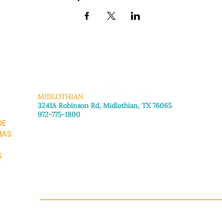
MIDLOTHIAN
3241A Robinson Rd, Midlothian, TX 76065
972-775-1800
DE
De lunes a viernes: de 8:30 a 16:00.
Sábado: Llame para concertar una cita.
MAS
Domingo
: Cerrado
S
CH.OR