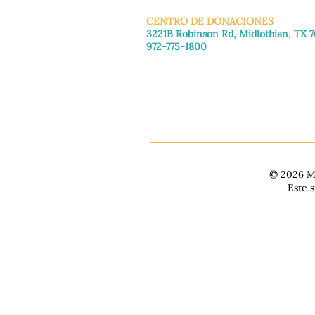
CENTRO DE DONACIONES
3221B Robinson Rd, Midlothian, TX 
972-775-1800
De martes a viernes: de 11:00 a 16:30
Sábado: 9:30 a. m. - 3:30 p. m.
Domingo y lunes: Cerrado
© 2026 Ma
Este 