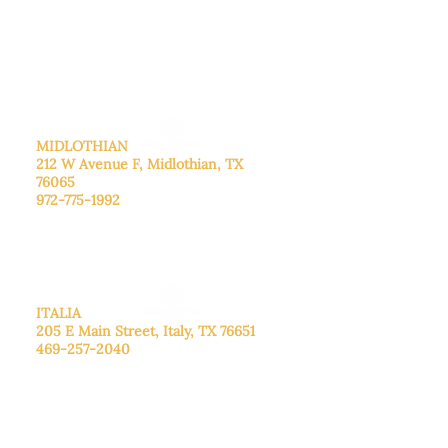
De lunes a viernes: de 8:30 a 16:00.
Sábado: Llame para concertar una
cita.
Domingo
: Cerrado
MIDLOTHIAN
212 W Avenue F,
Midlothian, TX
76065
972-775-1992
De lunes a viernes: de 9:00 a 17:00.
Sábado: 9:00 a 16:00
Domingo: Cerrado
ITALIA
205 E Main Street, Italy, TX 76651
469-257-2040
De lunes a viernes: de 9:00 a 17:00.
Sábado: 9:00 a 16:00
Domingo: Cerrado