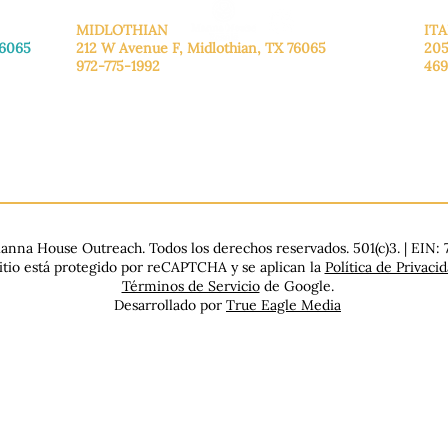
MIDLOTHIAN
ITA
76065
212 W Avenue F,
Midlothian, TX 76065
205
972-775-1992
469
De lunes a viernes: de 9:00 a 17:00.
De 
.
Sábado: 9:00 a 16:00
Sáb
Domingo: Cerrado
Dom
nna House Outreach. Todos los derechos reservados. 501(c)3. | EIN:
sitio está protegido por reCAPTCHA y se aplican la
Política de Privaci
Términos de Servicio
de Google.
Desarrollado por
True Eagle Media