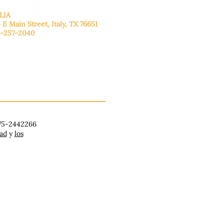
LIA
 E Main Street, Italy, TX 76651
-257-2040
lunes a viernes: de 9:00 a 17:00.
ado: 9:00 a 16:00
ingo: Cerrado
 75-2442266
dad
y
los