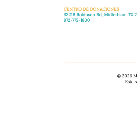
CENTRO DE DONACIONES
3221B Robinson Rd, Midlothian, TX 
972-775-1800
De martes a viernes: de 11:00 a 16:30
Sábado: 9:30 a. m. - 3:30 p. m.
Domingo y lunes: Cerrado
© 2026 Ma
Este 