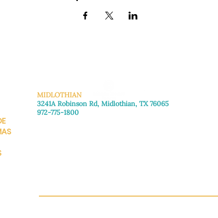
MIDLOTHIAN
3241A Robinson Rd, Midlothian, TX 76065
972-775-1800
DE
De lunes a viernes: de 8:30 a 16:00.
Sábado: Llame para concertar una cita.
MAS
Domingo
: Cerrado
S
CH.OR