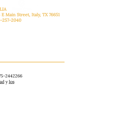
LIA
 E Main Street, Italy, TX 76651
-257-2040
lunes a viernes: de 9:00 a 17:00.
ado: 9:00 a 16:00
ingo: Cerrado
 75-2442266
dad
y
los