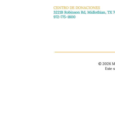
CENTRO DE DONACIONES
3221B Robinson Rd, Midlothian, TX 
972-775-1800
De martes a viernes: de 11:00 a 16:30
Sábado: 9:30 a. m. - 3:30 p. m.
Domingo y lunes: Cerrado
© 2026 Ma
Este 