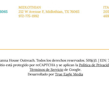
MIDLOTHIAN
ITA
76065
212 W Avenue F,
Midlothian, TX 76065
205
972-775-1992
469
De lunes a viernes: de 9:00 a 17:00.
De 
.
Sábado: 9:00 a 16:00
Sáb
Domingo: Cerrado
Dom
nna House Outreach. Todos los derechos reservados. 501(c)3. | EIN:
sitio está protegido por reCAPTCHA y se aplican la
Política de Privaci
Términos de Servicio
de Google.
Desarrollado por
True Eagle Media