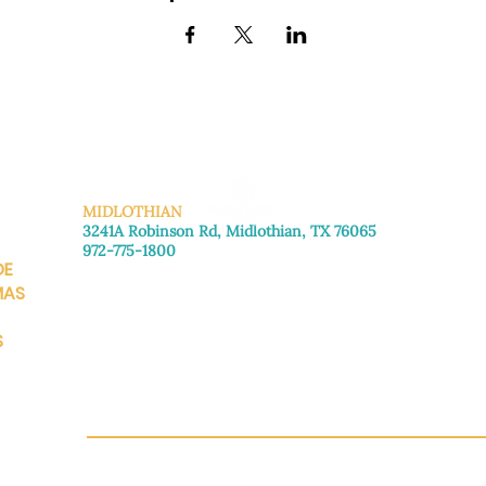
MIDLOTHIAN
3241A Robinson Rd, Midlothian, TX 76065
972-775-1800
DE
De lunes a viernes: de 8:30 a 16:00.
Sábado: Llame para concertar una cita.
MAS
Domingo
: Cerrado
S
CH.OR