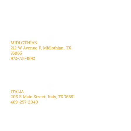
De lunes a viernes: de 8:30 a 16:00.
Sábado: Llame para concertar una
cita.
Domingo
: Cerrado
MIDLOTHIAN
212 W Avenue F,
Midlothian, TX
76065
972-775-1992
De lunes a viernes: de 9:00 a 17:00.
Sábado: 9:00 a 16:00
Domingo: Cerrado
ITALIA
205 E Main Street, Italy, TX 76651
469-257-2040
De lunes a viernes: de 9:00 a 17:00.
Sábado: 9:00 a 16:00
Domingo: Cerrado