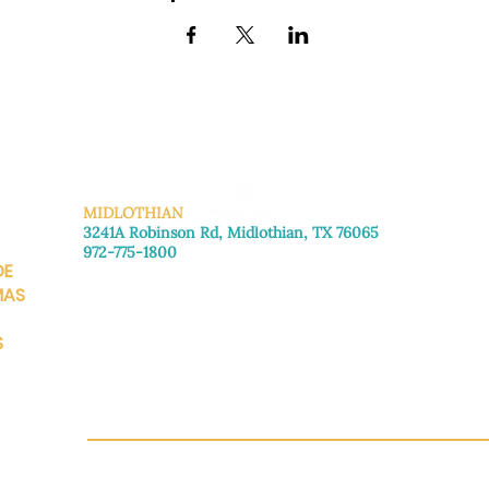
MIDLOTHIAN
3241A Robinson Rd, Midlothian, TX 76065
972-775-1800
DE
De lunes a viernes: de 8:30 a 16:00.
Sábado: Llame para concertar una cita.
MAS
Domingo
: Cerrado
S
CH.OR