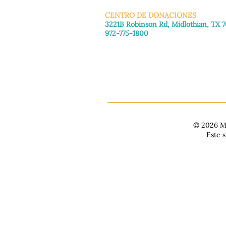
CENTRO DE DONACIONES
3221B Robinson Rd, Midlothian, TX 
972-775-1800
De martes a viernes: de 11:00 a 16:30
Sábado: 9:30 a. m. - 3:30 p. m.
Domingo y lunes: Cerrado
© 2026 Ma
Este 