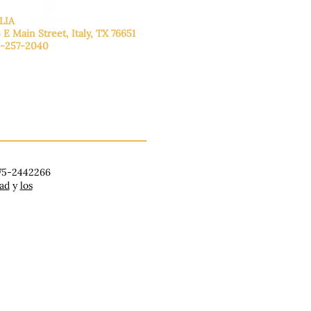
LIA
 E Main Street, Italy, TX 76651
-257-2040
lunes a viernes: de 9:00 a 17:00.
ado: 9:00 a 16:00
ingo: Cerrado
 75-2442266
dad
y
los