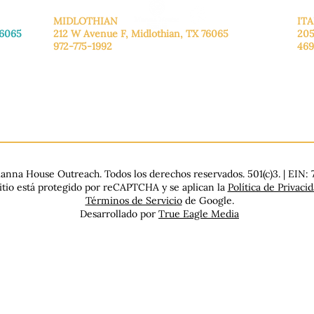
MIDLOTHIAN
ITA
76065
212 W Avenue F,
Midlothian, TX 76065
205
972-775-1992
469
De lunes a viernes: de 9:00 a 17:00.
De 
.
Sábado: 9:00 a 16:00
Sáb
Domingo: Cerrado
Dom
nna House Outreach. Todos los derechos reservados. 501(c)3. | EIN:
sitio está protegido por reCAPTCHA y se aplican la
Política de Privaci
Términos de Servicio
de Google.
Desarrollado por
True Eagle Media