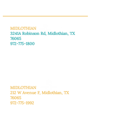
INFO@MANNAHOUSEOUTREACH.ORG
MIDLOTHIAN
3241A Robinson Rd, Midlothian, TX
76065
972-775-1800
De lunes a viernes: de 8:30 a 16:00.
Sábado: Llame para concertar una
cita.
Domingo
: Cerrado
MIDLOTHIAN
212 W Avenue F,
Midlothian, TX
76065
972-775-1992
De lunes a viernes: de 9:00 a 17:00.
Sábado: 9:00 a 16:00
Domingo: Cerrado