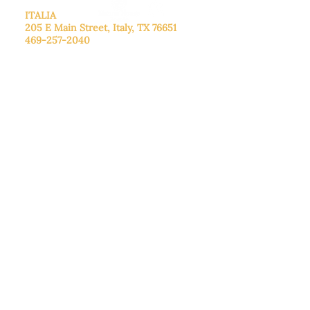
ITALIA
205 E Main Street, Italy, TX 76651
469-257-2040
De lunes a viernes: de 9:00 a 17:00.
Sábado: 9:00 a 16:00
Domingo: Cerrado
CENTRO DE DONACIONES
3221B Robinson Rd, Midlothian, TX
76065
972-775-1800
De martes a viernes: de 11:00 a 16:30.
Sábado: 9:30 a. m. - 3:30 p. m.
Domingo y lunes: Cerrado
© 2026 Manna House Outreach. Todos los
derechos reservados. 501(c)3. | EIN:
75-
2442266
Este sitio está protegido por reCAPTCHA y