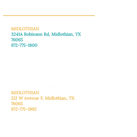
confianza y asegurar a sus clientes 
INFO@MANNAHOUSEOUTREACH.ORG
que pueden comprar con 
tranquilidad.
MIDLOTHIAN
3241A Robinson Rd, Midlothian, TX
76065
972-775-1800
De lunes a viernes: de 8:30 a 16:00.
Sábado: Llame para concertar una
cita.
Domingo
: Cerrado
MIDLOTHIAN
212 W Avenue F,
Midlothian, TX
76065
972-775-1992
De lunes a viernes: de 9:00 a 17:00.
Sábado: 9:00 a 16:00
Domingo: Cerrado