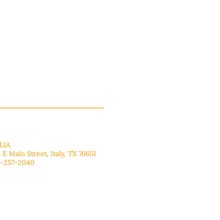
LIA
 E Main Street, Italy, TX 76651
-257-2040
lunes a viernes: de 9:00 a 17:00.
ado: 9:00 a 16:00
ingo: Cerrado