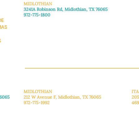
MIDLOTHIAN
3241A Robinson Rd, Midlothian, TX 76065
972-775-1800
DE
De lunes a viernes: de 8:30 a 16:00.
Sábado: Llame para concertar una cita.
MAS
Domingo
: Cerrado
S
CH.OR
MIDLOTHIAN
ITA
76065
212 W Avenue F,
Midlothian, TX 76065
205
972-775-1992
469
De lunes a viernes: de 9:00 a 17:00.
De 
.
Sábado: 9:00 a 16:00
Sáb
Domingo: Cerrado
Dom