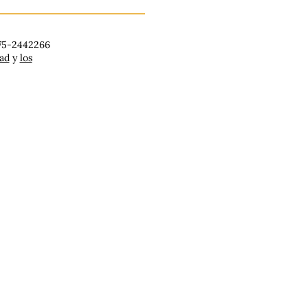
 75-2442266
dad
y
los