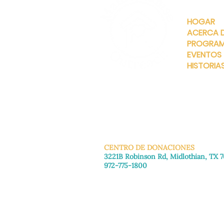
RÁPIDOS
HOGAR
ACERCA 
PROGRA
EVENTOS
HISTORIA
INFO@MANNAHOUSEOUTREA
G
CENTRO DE DONACIONES
3221B Robinson Rd, Midlothian, TX 
972-775-1800
De martes a viernes: de 11:00 a 16:30
Sábado: 9:30 a. m. - 3:30 p. m.
Domingo y lunes: Cerrado