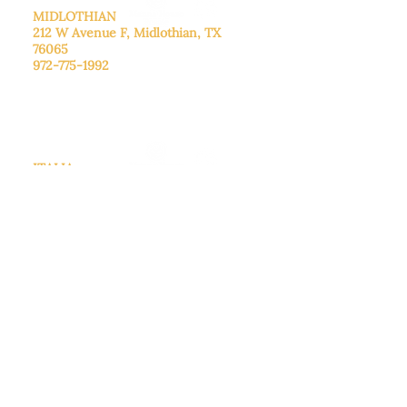
MIDLOTHIAN
212 W Avenue F,
Midlothian, TX
76065
972-775-1992
De lunes a viernes: de 9:00 a 17:00.
Sábado: 9:00 a 16:00
Domingo: Cerrado
ITALIA
205 E Main Street, Italy, TX 76651
469-257-2040
De lunes a viernes: de 9:00 a 17:00.
Sábado: 9:00 a 16:00
Domingo: Cerrado
CENTRO DE DONACIONES
3221B Robinson Rd, Midlothian, TX
76065
972-775-1800
De martes a viernes: de 11:00 a 16:30.
Sábado: 9:30 a. m. - 3:30 p. m.